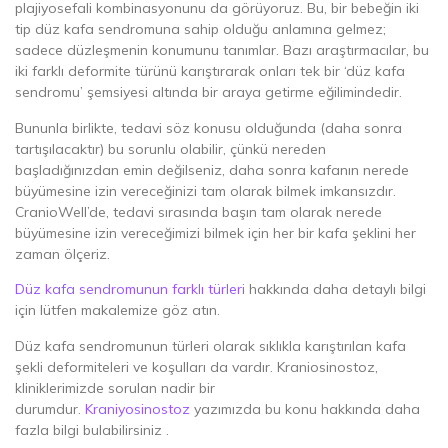
plajiyosefali kombinasyonunu da görüyoruz. Bu, bir bebeğin iki
tip düz kafa sendromuna sahip olduğu anlamına gelmez;
sadece düzleşmenin konumunu tanımlar. Bazı araştırmacılar, bu
iki farklı deformite türünü karıştırarak onları tek bir ‘düz kafa
sendromu’ şemsiyesi altında bir araya getirme eğilimindedir.
Bununla birlikte, tedavi söz konusu olduğunda (daha sonra
tartışılacaktır) bu sorunlu olabilir, çünkü nereden
başladığınızdan emin değilseniz, daha sonra kafanın nerede
büyümesine izin vereceğinizi tam olarak bilmek imkansızdır.
CranioWell’de, tedavi sırasında başın tam olarak nerede
büyümesine izin vereceğimizi bilmek için her bir kafa şeklini her
zaman ölçeriz.
Düz kafa sendromunun farklı türleri
hakkında daha detaylı bilgi
için lütfen makalemize göz atın.
Düz kafa sendromunun türleri olarak sıklıkla karıştırılan kafa
şekli deformiteleri ve koşulları da vardır. Kraniosinostoz,
kliniklerimizde sorulan nadir bir
durumdur.
Kraniyosinostoz
yazımızda bu konu hakkında daha
fazla bilgi bulabilirsiniz .