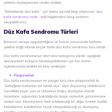
şeklinin düzleşmesine neden olabilir.
“Bebeklerde düz kafa ” için daha ayrıntılı bilgi istiyorsan,
düz
kafa sendromu nedir
, adlı bilgilendirici blog yazımızı
okuyabilirsiniz.
Düz Kafa Sendromu Türleri
Basıncın nereye uygulandığına ve bunun sonucunda kafanın
şekline bağlı olarak birçok farklı düz kafa sendromu türü vardır.
Düz kafa sendromunun dört ana kategorisi vardır, aşağıda
ebeveynlerin kolayca tanımlayabilmeleri için her birinin
açıklamasıyla birlikte bir liste verilmiştir:
Plagiosefali
Düz kafa sendromunun en yaygın türü olan plajiyosefali ile
“bebeğimin kafasının bir tarafı düz” diye düşünmüş olabilirsiniz.
Genellikle başın yan ve arkasına doğru düzleşme olarak
tanımlanır, yukarıdan bakıldığında başın asimetrik görünmesine
neden olur. Ebeveynlerin fark edebileceği bir diğer önemli özellik,
bebeklerinin kulaklarının hizalı olmayabileceği ve düzleşmiş
tarafta yanak ve kaşın öne doğru itilmiş olmasıdır.