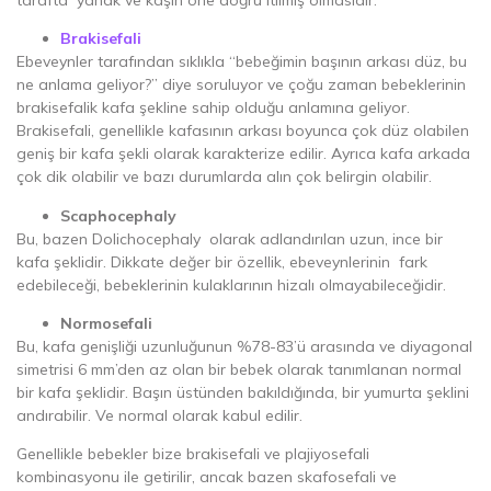
Brakisefali
Ebeveynler tarafından sıklıkla “bebeğimin başının arkası düz, bu
ne anlama geliyor?” diye soruluyor ve çoğu zaman bebeklerinin
brakisefalik kafa şekline sahip olduğu anlamına geliyor.
Brakisefali, genellikle kafasının arkası boyunca çok düz olabilen
geniş bir kafa şekli olarak karakterize edilir. Ayrıca kafa arkada
çok dik olabilir ve bazı durumlarda alın çok belirgin olabilir.
Scaphocephaly
Bu, bazen Dolichocephaly olarak adlandırılan uzun, ince bir
kafa şeklidir. Dikkate değer bir özellik, ebeveynlerinin fark
edebileceği, bebeklerinin kulaklarının hizalı olmayabileceğidir.
Normosefali
Bu, kafa genişliği uzunluğunun %78-83’ü arasında ve diyagonal
simetrisi 6 mm’den az olan bir bebek olarak tanımlanan normal
bir kafa şeklidir. Başın üstünden bakıldığında, bir yumurta şeklini
andırabilir. Ve normal olarak kabul edilir.
Genellikle bebekler bize brakisefali ve plajiyosefali
kombinasyonu ile getirilir, ancak bazen skafosefali ve