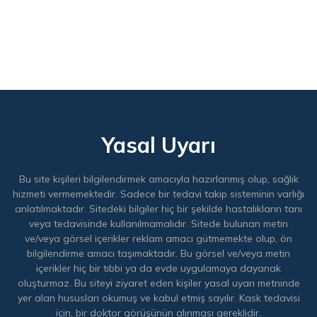
Yasal Uyarı
Bu site kişileri bilgilendirmek amacıyla hazırlanmış olup, sağlık
hizmeti vermemektedir. Sadece bir tedavi takip sisteminin varlığı
anlatılmaktadır. Sitedeki bilgiler hiç bir şekilde hastalıkların tanı
veya tedavisinde kullanılmamalıdır. Sitede bulunan metin
ve/veya görsel içerikler reklam amacı gütmemekte olup, ön
bilgilendirme amacı taşımaktadır. Bu görsel ve/veya metin
içerikler hiç bir tıbbi ya da evde uygulamaya dayanak
oluşturmaz. Bu siteyi ziyaret eden kişiler yasal uyarı metninde
yer alan hususları okumuş ve kabul etmiş sayılır. Kask tedavisi
için, bir doktor görüşünün alınması gereklidir.