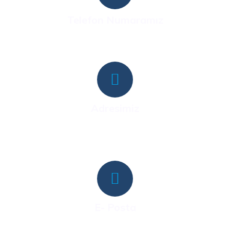
Telefon Numaramız
0551 706 87 19
Adresimiz
Hacettepe Üniversitesi Teknokent, 1596. Cadde, 6.
Ar-Ge C Blok No:6C, D:10, 06800 Çankaya/Ankara
E- Posta
info@craniowell.com