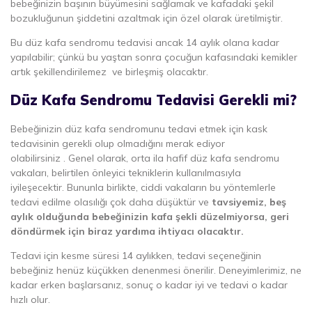
bebeğinizin başının büyümesini sağlamak ve kafadaki şekil
bozukluğunun şiddetini azaltmak için özel olarak üretilmiştir.
Bu düz kafa sendromu tedavisi ancak 14 aylık olana kadar
yapılabilir; çünkü bu yaştan sonra çocuğun kafasındaki kemikler
artık şekillendirilemez ve birleşmiş olacaktır.
Düz Kafa Sendromu Tedavisi Gerekli mi?
Bebeğinizin düz kafa sendromunu tedavi etmek için kask
tedavisinin gerekli olup olmadığını merak ediyor
olabilirsiniz . Genel olarak, orta ila hafif düz kafa sendromu
vakaları, belirtilen önleyici tekniklerin kullanılmasıyla
iyileşecektir. Bununla birlikte, ciddi vakaların bu yöntemlerle
tedavi edilme olasılığı çok daha düşüktür ve
tavsiyemiz, beş
aylık olduğunda bebeğinizin kafa şekli düzelmiyorsa, geri
döndürmek için biraz yardıma ihtiyacı olacaktır.
Tedavi için kesme süresi 14 aylıkken, tedavi seçeneğinin
bebeğiniz henüz küçükken denenmesi önerilir. Deneyimlerimiz, ne
kadar erken başlarsanız, sonuç o kadar iyi ve tedavi o kadar
hızlı olur.