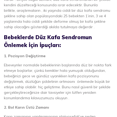
kendini düzelteceği konusunda ısrar edecektir. Bununla
birlikte, araştırmaların , iki yaşında ciddi bir düz kafa sendromu
şekline sahip olan popülasyondaki 25 bebekten 1’inin, 3 ve 4
yaşlarında hala ciddi şekilde deforme olmuş bir kafa şekline
sahip olacağını gösterdiği akılda tutulmaya değerdir .
Bebeklerde Düz Kafa Sendromun
Önlemek İçin İpuçları:
1. Pozisyon Değiştirme
Ebeveynler normalde bebeklerinin başlarında düz bir nokta fark
etmeye başlarlar, çünkü kemikler hala yumuşak olduğundan,
bebeğinizi gece ve gündüz uyanıkken kafa pozisyonunu
değiştirmek, düzlüğün şiddetinin artmasını önlemede büyük bir
etkiye sahip olabilir. hiç geliştirme. Bunu nasıl güvenli bir şekilde
gerçekleştireceğinize dair tavsiyeler için lütfen yeniden
konumlandırma kılavuzumuzu okuyun .
2. Bol Karın Üstü Zamanı
Karın zamanının yapılmamasının plajiyosefali’ye neden