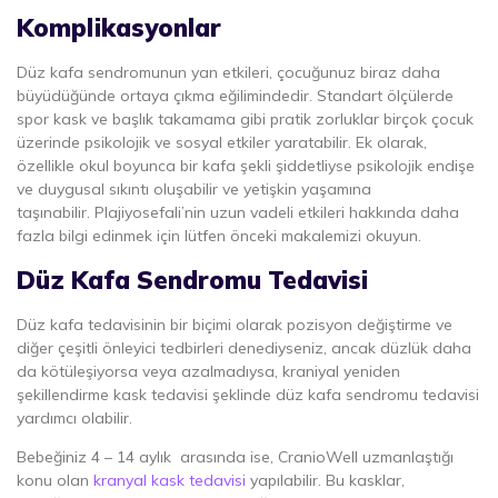
Komplikasyonlar
Düz kafa sendromunun yan etkileri, çocuğunuz biraz daha
büyüdüğünde ortaya çıkma eğilimindedir. Standart ölçülerde
spor kask ve başlık takamama gibi pratik zorluklar birçok çocuk
üzerinde psikolojik ve sosyal etkiler yaratabilir. Ek olarak,
özellikle okul boyunca bir kafa şekli şiddetliyse psikolojik endişe
ve duygusal sıkıntı oluşabilir ve yetişkin yaşamına
taşınabilir. Plajiyosefali’nin uzun vadeli etkileri hakkında daha
fazla bilgi edinmek için lütfen önceki makalemizi okuyun.
Düz Kafa Sendromu Tedavisi
Düz kafa tedavisinin bir biçimi olarak pozisyon değiştirme ve
diğer çeşitli önleyici tedbirleri denediyseniz, ancak düzlük daha
da kötüleşiyorsa veya azalmadıysa, kraniyal yeniden
şekillendirme kask tedavisi şeklinde düz kafa sendromu tedavisi
yardımcı olabilir.
Bebeğiniz 4 – 14 aylık arasında ise, CranioWell uzmanlaştığı
konu olan
kranyal kask tedavisi
yapılabilir. Bu kasklar,