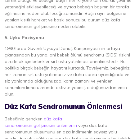
sertlik olduğu ve bebeğin başını her iki yöne tam olarak çevirme
yeteneğini etkileyebileceği ve ayrıca bebeğin başının bir tarafa
eğilmesine neden olabileceği zamandır. Başın aynı bölgesine
yapılan kısıtlı hareket ve baskı sonucu bu durum düz kafa
sendromunun gelişmesine neden olabilir.
5. Uyku Pozisyonu
1990’larda Güvenli Uykuya Dönüş Kampanyası’nın ortaya
çıkmasından bu yana, ani bebek ölümü sendromu (SIDS) riskini
azaltmak için bebekler sırt üstü yatırılması önerilmektedir. Bu
politika birçok bebeğin hayatını kurtardı. Tavsiyemiz, bebeğinizi
her zaman sırt üstü yatırmanız ve daha sonra uyandığında ve
siz yanlarında olduğunuzda, karın zamanı ve yeniden
konumlandırma üzerinde aktivite yapmış olduğunuzdan emin
olun.
Düz Kafa Sendromunun Önlenmesi
Bebeğiniz gençken
düz kafa
sendromunun gelişmesini önlemenin
veya düz kafa
sendromunun oluşumunu en aza indirmenin sayısız yolu
vardır . Birçok sağlık uzmanı, düz kafa sendromunun bir şekilde