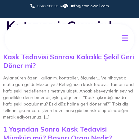
0545 568 93 64
info@craniowell.com
Kategori:
Cranial
Kask
İletişim
Kask Tedavisi Sonrası Kalıcılık: Şekil Geri
Döner mi?
Aylar süren özenli kullanım, kontroller, ölçümler… Ve nihayet o
mutlu gün geldi: Mezuniyet! Bebeğinizin kask tedavisi tamamlandı,
kafa şekli hedeflenen simetriye ulaştı. Ancak ebeveynlerin sevinci
genellikle derin bir endişeyle gölgelenir: “Kaskı çıkardığımızda
kafa şekli bozulur mu? Eski düz haline geri döner mi?” Tıpkı diş
tellerini çıkarınca dişlerin bozulması gibi bir risk olup olmadığını
merak ediyorsunuz. […]
1 Yaşından Sonra Kask Tedavisi
Mümkün mü? Başarı Oranı Nedir?