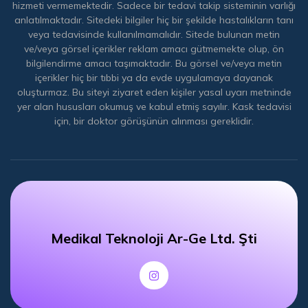
hizmeti vermemektedir. Sadece bir tedavi takip sisteminin varlığı
anlatılmaktadır. Sitedeki bilgiler hiç bir şekilde hastalıkların tanı
veya tedavisinde kullanılmamalıdır. Sitede bulunan metin
ve/veya görsel içerikler reklam amacı gütmemekte olup, ön
bilgilendirme amacı taşımaktadır. Bu görsel ve/veya metin
içerikler hiç bir tıbbi ya da evde uygulamaya dayanak
oluşturmaz. Bu siteyi ziyaret eden kişiler yasal uyarı metninde
yer alan hususları okumuş ve kabul etmiş sayılır. Kask tedavisi
için, bir doktor görüşünün alınması gereklidir.
Medikal Teknoloji Ar-Ge Ltd. Şti