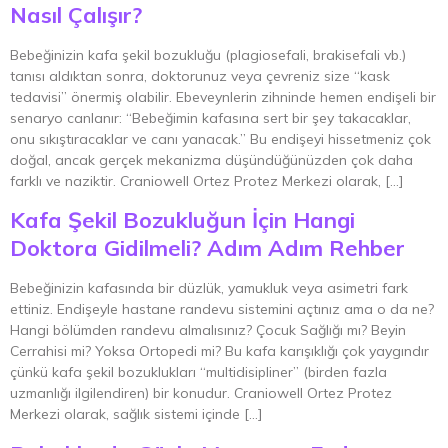
Nasıl Çalışır?
Bebeğinizin kafa şekil bozukluğu (plagiosefali, brakisefali vb.)
tanısı aldıktan sonra, doktorunuz veya çevreniz size “kask
tedavisi” önermiş olabilir. Ebeveynlerin zihninde hemen endişeli bir
senaryo canlanır: “Bebeğimin kafasına sert bir şey takacaklar,
onu sıkıştıracaklar ve canı yanacak.” Bu endişeyi hissetmeniz çok
doğal, ancak gerçek mekanizma düşündüğünüzden çok daha
farklı ve naziktir. Craniowell Ortez Protez Merkezi olarak, […]
Kafa Şekil Bozukluğun İçin Hangi
Doktora Gidilmeli? Adım Adım Rehber
Bebeğinizin kafasında bir düzlük, yamukluk veya asimetri fark
ettiniz. Endişeyle hastane randevu sistemini açtınız ama o da ne?
Hangi bölümden randevu almalısınız? Çocuk Sağlığı mı? Beyin
Cerrahisi mi? Yoksa Ortopedi mi? Bu kafa karışıklığı çok yaygındır
çünkü kafa şekil bozuklukları “multidisipliner” (birden fazla
uzmanlığı ilgilendiren) bir konudur. Craniowell Ortez Protez
Merkezi olarak, sağlık sistemi içinde […]