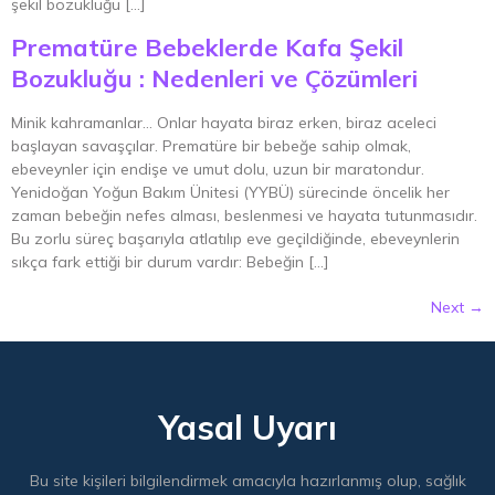
şekil bozukluğu […]
Prematüre Bebeklerde Kafa Şekil
Bozukluğu : Nedenleri ve Çözümleri
Minik kahramanlar… Onlar hayata biraz erken, biraz aceleci
başlayan savaşçılar. Prematüre bir bebeğe sahip olmak,
ebeveynler için endişe ve umut dolu, uzun bir maratondur.
Yenidoğan Yoğun Bakım Ünitesi (YYBÜ) sürecinde öncelik her
zaman bebeğin nefes alması, beslenmesi ve hayata tutunmasıdır.
Bu zorlu süreç başarıyla atlatılıp eve geçildiğinde, ebeveynlerin
sıkça fark ettiği bir durum vardır: Bebeğin […]
Next
→
Yasal Uyarı
Bu site kişileri bilgilendirmek amacıyla hazırlanmış olup, sağlık