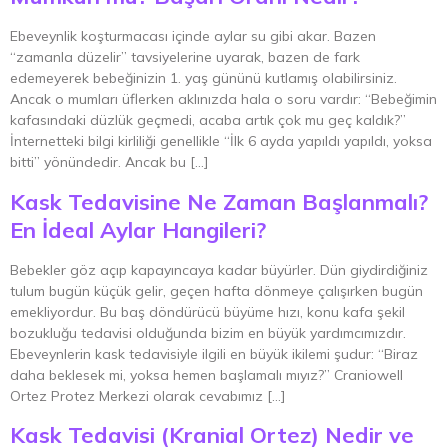
Ebeveynlik koşturmacası içinde aylar su gibi akar. Bazen
“zamanla düzelir” tavsiyelerine uyarak, bazen de fark
edemeyerek bebeğinizin 1. yaş gününü kutlamış olabilirsiniz.
Ancak o mumları üflerken aklınızda hala o soru vardır: “Bebeğimin
kafasındaki düzlük geçmedi, acaba artık çok mu geç kaldık?”
İnternetteki bilgi kirliliği genellikle “İlk 6 ayda yapıldı yapıldı, yoksa
bitti” yönündedir. Ancak bu […]
Kask Tedavisine Ne Zaman Başlanmalı?
En İdeal Aylar Hangileri?
Bebekler göz açıp kapayıncaya kadar büyürler. Dün giydirdiğiniz
tulum bugün küçük gelir, geçen hafta dönmeye çalışırken bugün
emekliyordur. Bu baş döndürücü büyüme hızı, konu kafa şekil
bozukluğu tedavisi olduğunda bizim en büyük yardımcımızdır.
Ebeveynlerin kask tedavisiyle ilgili en büyük ikilemi şudur: “Biraz
daha beklesek mi, yoksa hemen başlamalı mıyız?” Craniowell
Ortez Protez Merkezi olarak cevabımız […]
Kask Tedavisi (Kranial Ortez) Nedir ve