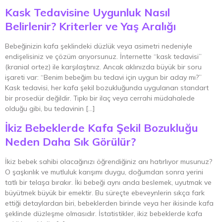
Kask Tedavisine Uygunluk Nasıl
Belirlenir? Kriterler ve Yaş Aralığı
Bebeğinizin kafa şeklindeki düzlük veya asimetri nedeniyle
endişelisiniz ve çözüm arıyorsunuz. İnternette “kask tedavisi”
(kranial ortez) ile karşılaştınız. Ancak aklınızda büyük bir soru
işareti var: “Benim bebeğim bu tedavi için uygun bir aday mı?”
Kask tedavisi, her kafa şekil bozukluğunda uygulanan standart
bir prosedür değildir. Tıpkı bir ilaç veya cerrahi müdahalede
olduğu gibi, bu tedavinin […]
İkiz Bebeklerde Kafa Şekil Bozukluğu
Neden Daha Sık Görülür?
İkiz bebek sahibi olacağınızı öğrendiğiniz anı hatırlıyor musunuz?
O şaşkınlık ve mutluluk karışımı duygu, doğumdan sonra yerini
tatlı bir telaşa bırakır. İki bebeği aynı anda beslemek, uyutmak ve
büyütmek büyük bir emektir. Bu süreçte ebeveynlerin sıkça fark
ettiği detaylardan biri, bebeklerden birinde veya her ikisinde kafa
şeklinde düzleşme olmasıdır. İstatistikler, ikiz bebeklerde kafa