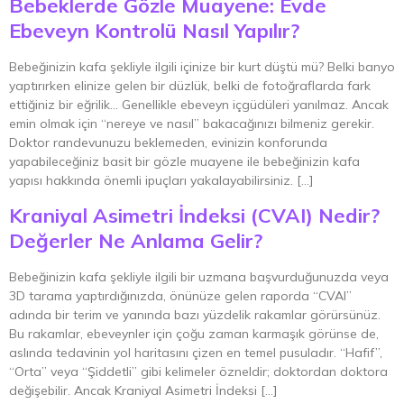
Bebeklerde Gözle Muayene: Evde
Ebeveyn Kontrolü Nasıl Yapılır?
Bebeğinizin kafa şekliyle ilgili içinize bir kurt düştü mü? Belki banyo
yaptırırken elinize gelen bir düzlük, belki de fotoğraflarda fark
ettiğiniz bir eğrilik… Genellikle ebeveyn içgüdüleri yanılmaz. Ancak
emin olmak için “nereye ve nasıl” bakacağınızı bilmeniz gerekir.
Doktor randevunuzu beklemeden, evinizin konforunda
yapabileceğiniz basit bir gözle muayene ile bebeğinizin kafa
yapısı hakkında önemli ipuçları yakalayabilirsiniz. […]
Kraniyal Asimetri İndeksi (CVAI) Nedir?
Değerler Ne Anlama Gelir?
Bebeğinizin kafa şekliyle ilgili bir uzmana başvurduğunuzda veya
3D tarama yaptırdığınızda, önünüze gelen raporda “CVAI”
adında bir terim ve yanında bazı yüzdelik rakamlar görürsünüz.
Bu rakamlar, ebeveynler için çoğu zaman karmaşık görünse de,
aslında tedavinin yol haritasını çizen en temel pusuladır. “Hafif”,
“Orta” veya “Şiddetli” gibi kelimeler özneldir; doktordan doktora
değişebilir. Ancak Kraniyal Asimetri İndeksi […]